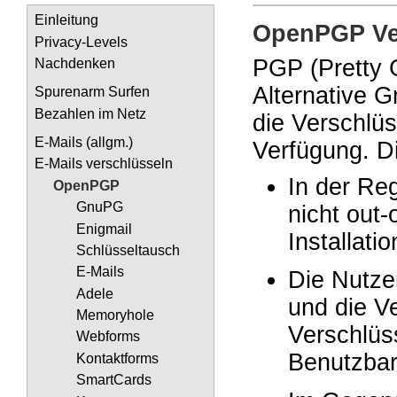
Einleitung
OpenPGP Ve
Privacy-Levels
PGP (Pretty 
Nachdenken
Alternative 
Spurenarm Surfen
Bezahlen im Netz
die Verschlüs
E-Mails (allgm.)
Verfügung. Di
E-Mails verschlüsseln
In der Re
OpenPGP
GnuPG
nicht out
Enigmail
Installati
Schlüsseltausch
E-Mails
Die Nutze
Adele
und die Ve
Memoryhole
Verschlüs
Webforms
Benutzbark
Kontaktforms
SmartCards