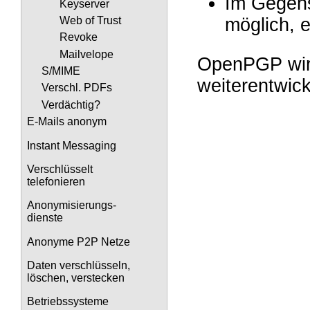
Im Gegens
Keyserver
Web of Trust
möglich, 
Revoke
Mailvelope
OpenPGP wird 
S/MIME
weiterentwick
Verschl. PDFs
Verdächtig?
E-Mails anonym
Instant Messaging
Verschlüsselt
telefonieren
Anonymisierungs-
dienste
Anonyme P2P Netze
Daten verschlüsseln,
löschen, verstecken
Betriebssysteme