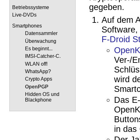
gegeben.
Betriebssysteme
Live-DVDs
Auf dem A
Smartphones
Software,
Datensammler
F-Droid S
Überwachung
OpenK
Es beginnt...
IMSI-Catcher-C.
Ver-/E
WLAN off!
Schlüs
WhatsApp?
wird d
Crypto Apps
OpenPGP
Smartc
Hidden OS und
Das E
Blackphone
OpenKe
Button
in das
Der J