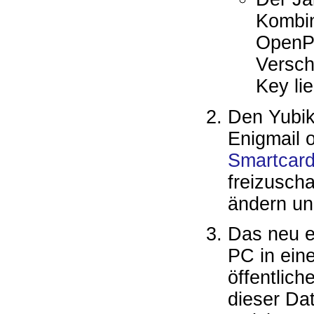
Kombin
OpenP
Versch
Key li
Den Yubik
Enigmail 
Smartcar
freizuscha
ändern un
Das neu e
PC in ein
öffentlich
dieser Dat