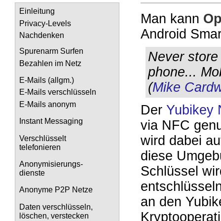
Einleitung
Man kann
Op
Privacy-Levels
Android Smar
Nachdenken
Spurenarm Surfen
Never store
Bezahlen im Netz
phone... Mob
E-Mails (allgm.)
(
Mike Cardw
E-Mails verschlüsseln
E-Mails anonym
Der
Yubikey
Instant Messaging
via NFC genu
wird dabei au
Verschlüsselt
telefonieren
diese Umgebu
Anonymisierungs-
Schlüssel wi
dienste
entschlüssel
Anonyme P2P Netze
an den Yubik
Daten verschlüsseln,
Kryptooperat
löschen, verstecken