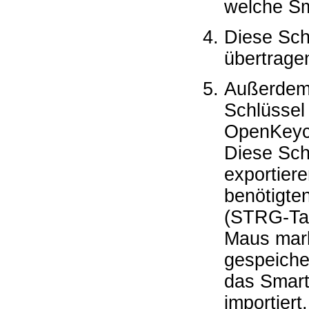
welche Sm
Diese Sch
übertrage
Außerdem 
Schlüssel
OpenKeych
Diese Sch
exportiere
benötigte
(STRG-Tas
Maus mark
gespeiche
das Smart
importiert.