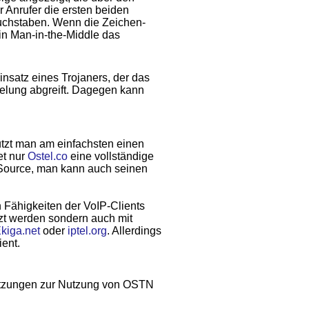
r Anrufer die ersten beiden
uchstaben. Wenn die Zeichen­
in Man-in-the-Middle das
insatz eines Trojaners, der das
elung abgreift. Dagegen kann
nutzt man am einfachsten einen
et nur
Ostel.co
eine vollständige
Source, man kann auch seinen
Fähigkeiten der VoIP-Clients
zt werden sondern auch mit
kiga.net
oder
iptel.org
. Allerdings
ent.
ssetzungen zur Nutzung von OSTN