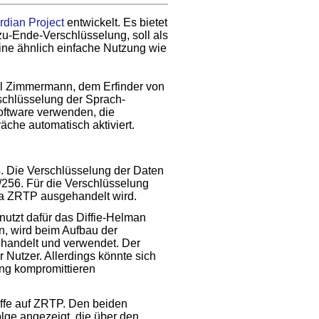
dian Project
entwickelt. Es bietet
-zu-Ende-Verschlüsselung, soll als
ine ähnlich einfache Nutzung wie
l Zimmermann, dem Erfinder von
chlüsselung der Sprach­
ftware verwenden, die
che automatisch aktiviert.
s. Die Verschlüsselung der Daten
256. Für die Verschlüsselung
via ZRTP ausgehandelt wird.
utzt dafür das Diffie-Helman
, wird beim Aufbau der
handelt und verwendet. Der
r Nutzer. Allerdings könnte sich
ung kompromittieren
ffe auf ZRTP. Den beiden
lge angezeigt, die über den