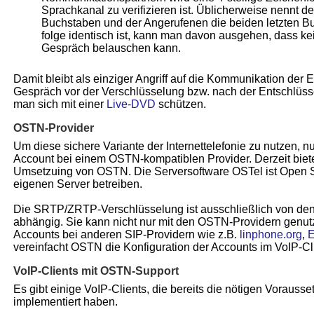
Sprachkanal zu verifizieren ist. Üblicherweise nennt de
Buchstaben und der Angerufenen die beiden letzten B
folge identisch ist, kann man davon ausgehen, dass ke
Gespräch belauschen kann.
Damit bleibt als einziger Angriff auf die Kommunikation der E
Gespräch vor der Verschlüsselung bzw. nach der Entschlüss
man sich mit einer
Live-DVD
schützen.
OSTN-Provider
Um diese sichere Variante der Internettelefonie zu nutzen, 
Account bei einem OSTN-kompatiblen Provider. Derzeit biet
Umsetzuing von OSTN. Die Serversoftware OSTel ist Open 
eigenen Server betreiben.
Die SRTP/ZRTP-Verschlüsselung ist ausschließlich von den 
abhängig. Sie kann nicht nur mit den OSTN-Providern genut
Accounts bei anderen SIP-Providern wie z.B.
linphone.org
,
E
vereinfacht OSTN die Konfiguration der Accounts im VoIP-Cli
VoIP-Clients mit OSTN-Support
Es gibt einige VoIP-Clients, die bereits die nötigen Vorau
implementiert haben.