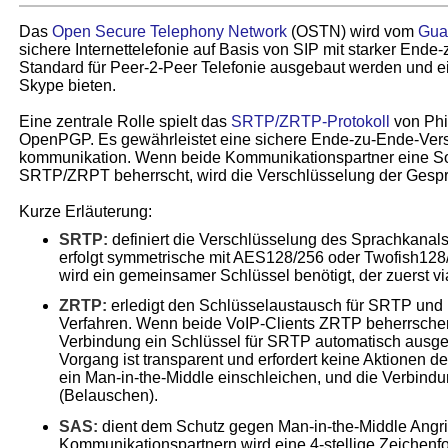
Das
Open Secure Telephony Network
(OSTN) wird vom
Guar
sichere Internettelefonie auf Basis von SIP mit starker Ende
Standard für Peer-2-Peer Telefonie ausgebaut werden und e
Skype bieten.
Eine zentrale Rolle spielt das
SRTP/ZRTP-Protokoll
von Phi
OpenPGP. Es gewährleistet eine sichere Ende-zu-Ende-Vers
kommunikation. Wenn beide Kommunikationspartner eine So
SRTP/ZRPT beherrscht, wird die Verschlüsselung der Gesprä
Kurze Erläuterung:
SRTP:
definiert die Verschlüsselung des Sprachkanal
erfolgt symmetrische mit AES128/256 oder Twofish128/
wird ein gemeinsamer Schlüssel benötigt, der zuerst 
ZRTP:
erledigt den Schlüsselaustausch für SRTP und n
Verfahren. Wenn beide VoIP-Clients ZRTP beherrschen
Verbindung ein Schlüssel für SRTP automatisch ausge
Vorgang ist transparent und erfordert keine Aktionen de
ein Man-in-the-Middle einschleichen, und die Verbind
(Belauschen).
SAS:
dient dem Schutz gegen Man-in-the-Middle Angri
Kommunikationspartnern wird eine 4-stellige Zeichenfo