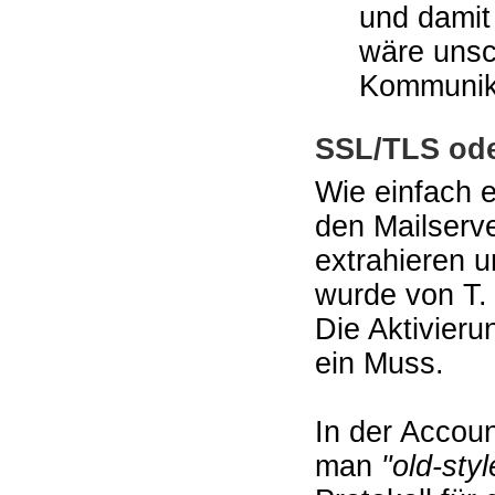
und damit
wäre unsc
Kommunika
SSL/TLS od
Wie einfach e
den Mailserv
extrahieren 
wurde von T. 
Die Aktivieru
ein Muss.
In der Accou
man
"old-sty