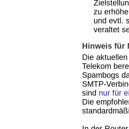
Zielstellu
zu erhöhen
und evtl. 
veraltet s
Hinweis für
Die aktuellen
Telekom berei
Spambogs das
SMTP-Verbind
sind
nur für 
Die empfohlen
standardmäßig
In der Route