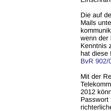
Die auf d
Mails unt
kommunika
wenn der N
Kenntnis 
hat diese
BvR 902/
Mit der R
Telekomm
2012 könn
Passwort 
richter­li