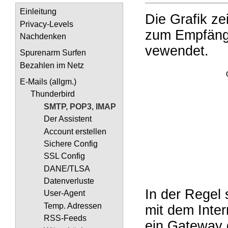
Einleitung
Die Grafik z
Privacy-Levels
zum Empfänge
Nachdenken
vewendet.
Spurenarm Surfen
Bezahlen im Netz
E-Mails (allgm.)
Thunderbird
SMTP, POP3, IMAP
Der Assistent
Account erstellen
Sichere Config
SSL Config
DANE/TLSA
Datenverluste
In der Regel 
User-Agent
Temp. Adressen
mit dem Inter
RSS-Feeds
ein Gateway 