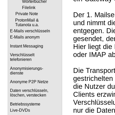
Wörterbücher
Filelink
Der 1. Mails
Private Note
ProtonMail &
und nimmt di
Tutanota u.a.
entgegen. Die
E-Mails verschlüsseln
gesendet, de
E-Mails anonym
Hier liegt di
Instant Messaging
oder IMAP ab
Verschlüsselt
telefonieren
Anonymisierungs-
Die Transpor
dienste
gestrichelte
Anonyme P2P Netze
die Nutzer du
Daten verschlüsseln,
Clients erzwi
löschen, verstecken
Verschlüsselu
Betriebssysteme
nur die Daten
Live-DVDs