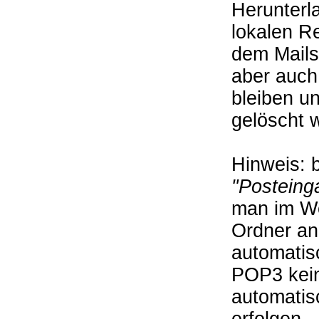
Herunterl
lokalen R
dem Mail­
aber auch
bleiben u
gelöscht w
Hinweis: 
"Posteing
man im We
Ordner ang
automatisc
POP3 kein
automatis