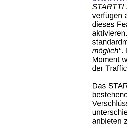
STARTTL
verfügen a
dieses Fea
aktivieren
standardm
möglich"
.
Moment wi
der Traffi
Das START
bestehend
Verschlüs
unterschie
anbieten 