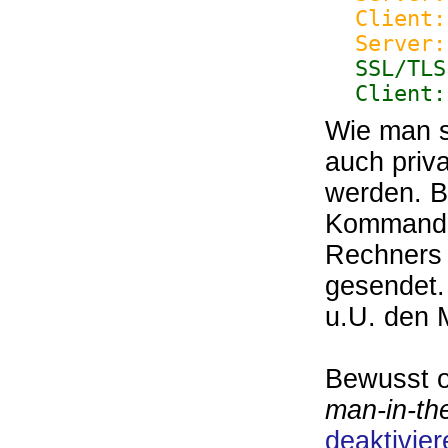
Client:
Server:
SSL/TLS
Client:
Wie man s
auch priv
werden. B
Kommando
Rechners 
gesendet.
u.U. den M
Bewusst o
man-in-th
deaktivier