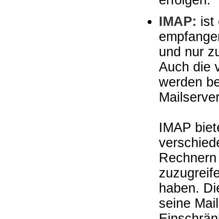
erfolgen.
IMAP:
ist
empfangen
und nur z
Auch die 
werden be
Mailserve
IMAP biete
verschied
Rechnern 
zuzugreife
haben. Die
seine Mail
Einschrän