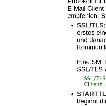
Protokoll für
E-Mail Client
empfehlen, S
SSL/TLS:
erstes ei
und danach
Kommunik
Eine SMTP
SSL/TLS w
SSL/TLS
Client:
STARTTL
beginnt d