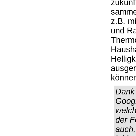
zukünf
sammel
z.B. m
und Ra
Thermo
Hausha
Hellig
ausger
könne
Dank 
Googl
welch
der F
auch,