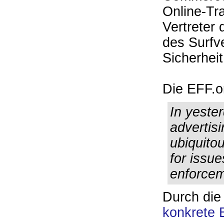
Online-Tra
Vertreter
des Surfve
Sicherheit
Die EFF.
In yeste
advertisi
ubiquito
for issue
enforcem
Durch di
konkrete 