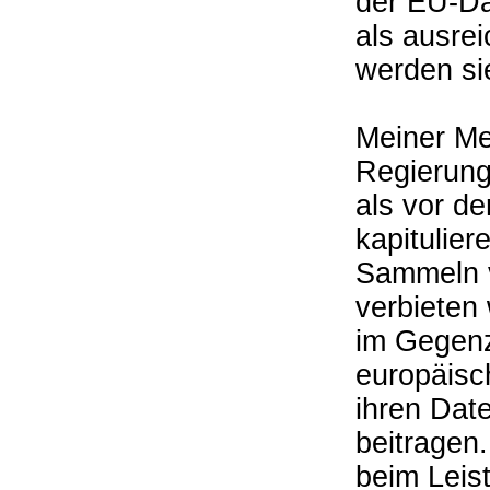
der EU-Da
als ausre
werden si
Meiner Me
Regierung
als vor d
kapitulie
Sammeln v
verbieten
im Gegenzu
europäisc
ihren Dat
beitragen
beim Leis