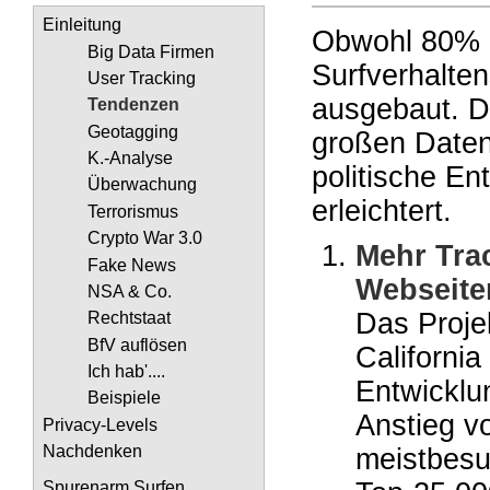
Einleitung
Obwohl 80% d
Big Data Firmen
Surfverhalten
User Tracking
ausgebaut. D
Tendenzen
Geotagging
großen Daten
K.-Analyse
politische E
Überwachung
erleichtert.
Terrorismus
Crypto War 3.0
Mehr Tra
Fake News
Webseiten
NSA & Co.
Das Proje
Rechtstaat
BfV auflösen
California
Ich hab'....
Entwicklu
Beispiele
Anstieg v
Privacy-Levels
Nachdenken
meistbesu
Spurenarm Surfen