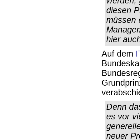
werden,
diesen P
müssen e
Managem
hier auc
Auf dem
I
Bundeskan
Bundesreg
Grundprinz
verabschie
Denn das
es vor v
generell
neuer Pr