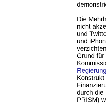
demonstrie
Die Mehrh
nicht akz
und Twitt
und iPhon
verzichte
Grund für
Kommissi
Regierun
Konstrukt
Finanzier
durch die
PRISM) we