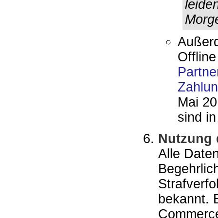
leide
Morge
Außerd
Offline
Partne
Zahlun
Mai 20
sind in
Nutzung 
Alle Date
Begehrlic
Strafverfo
bekannt. 
Commerce