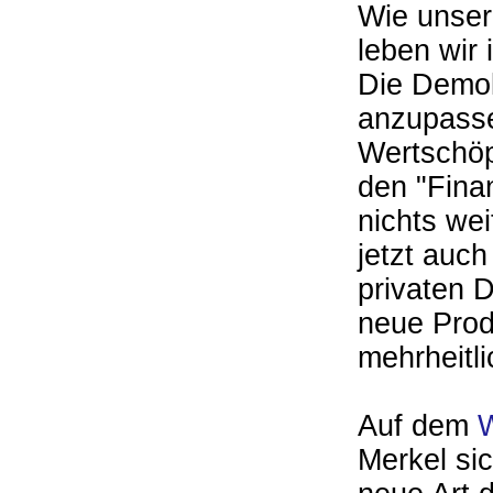
Wie unser
leben wir 
Die Demok
anzupasse
Wertschöp
den "Fina
nichts wei
jetzt auc
privaten D
neue Prod
mehrheitli
Auf dem
W
Merkel si