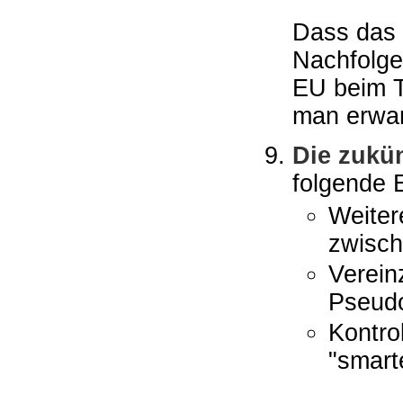
Dass das
Nachfolg
EU beim T
man erwar
Die zukün
folgende 
Weiter
zwisc
Verein
Pseudo
Kontrol
"smart