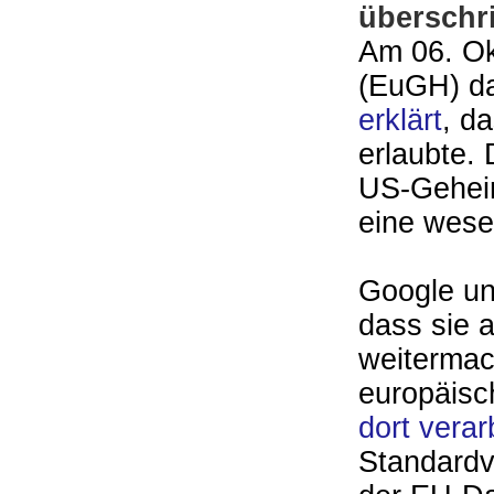
überschri
Am 06. Ok
(EuGH) d
erklärt
, d
erlaubte.
US-Gehei
eine wesen
Google un
dass sie 
weiter­ma
europäisc
dort vera
Standard­v