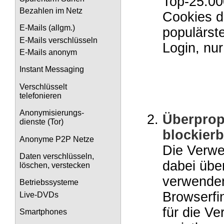
Top-25.000
Bezahlen im Netz
Cookies d
E-Mails (allgm.)
populärst
E-Mails verschlüsseln
Login, nu
E-Mails anonym
Instant Messaging
Verschlüsselt
telefonieren
Anonymisierungs-
Überprop
dienste (Tor)
blockier
Anonyme P2P Netze
Die Verw
Daten verschlüsseln,
dabei übe
löschen, verstecken
verwende
Betriebssysteme
Browserfi
Live-DVDs
für die Ve
Smartphones