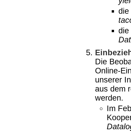
yie
die
tac
die
Dat
Einbezie
Die Beoba
Online-Ein
unserer I
aus dem re
werden.
Im Feb
Kooper
Datalo