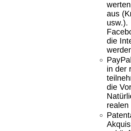
werten
aus (K
usw.).
Facebo
die In
werde
PayPal
in der
teil­n
die Vo
Natürl
realen
Patent
Akquis