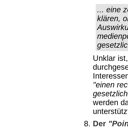
... eine
klären, o
Auswirk
medienpo
gesetzli
Unklar is
durchgese
Interessen
"einen rec
gesetzlic
werden da
unterstütz
Der
"Poin