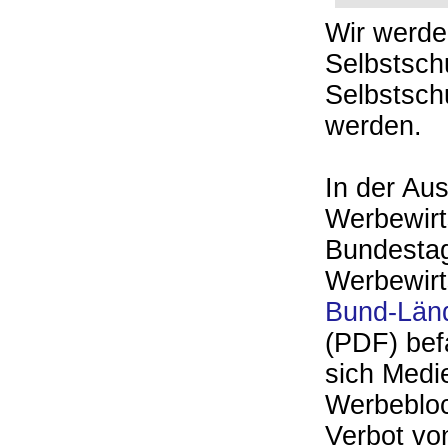
Wir werde
Selbstsch
Selbstsch
werden.
In der Au
Werbewirt
Bundestag
Werbewirt
Bund-Län
(PDF) befa
sich Medi
Werbebloc
Verbot vo