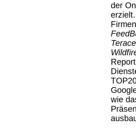
der On
erziel
Firme
FeedBu
Terace
Wildfir
Report
Dienst
TOP20 
Google
wie da
Präsen
ausbau