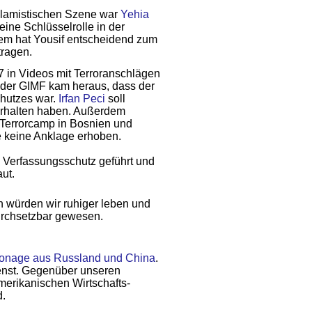
islamistischen Szene war
Yehia
eine Schlüssel­rolle in der
dem hat Yousif entscheidend zum
tragen.
 in Videos mit Terroranschlägen
r der GIMF kam heraus, dass der
chutzes war.
Irfan Peci
soll
 erhalten haben. Außerdem
 Terrorcamp in Bosnien und
e keine Anklage erhoben.
m Verfassungsschutz geführt und
ut.
en würden wir ruhiger leben und
urchsetzbar gewesen.
ionage aus Russland und China
.
ienst. Gegenüber unseren
erikanischen Wirtschafts­
d.