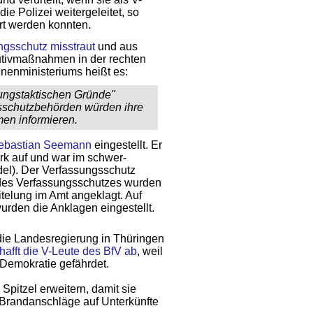
ie Polizei weitergeleitet, so
rt werden konnten.
gsschutz misstraut
und aus
utivmaßnahmen in der rechten
nenministeriums heißt es:
tlungstaktischen Gründe"
gsschutzbehörden würden ihre
en informieren.
Sebastian Seemann
eingestellt. Er
k auf und war im schwer­
del). Der Verfassungsschutz
 des Verfassungsschutzes wurden
telung im Amt angeklagt. Auf
urden die Anklagen eingestellt.
die Landesregierung in Thüringen
hafft die V-Leute des BfV ab
, weil
 Demokratie gefährdet.
Spitzel erweitern, damit sie
 Brandanschläge auf Unterkünfte