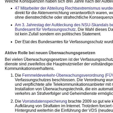
Welche Konsquenzen haben sich drei Jahre nach der Aufd
47 Mitarbeiter der Abteilung Rechtsextremismus wurde
direkt für die Aktenvernichtung verantwortlich waren, 
ohne dienstrechtliche oder strafrechtliche Konsequenz
Am 3. Jahrestag der Aufdeckung des NSU-Skandals besu
Bundesamt für Verfassungsschutz
. Die Wahl dieses Da
ist kein Zufall sondern ein politisches Statement.
Der Etat des Bundesamtes für Verfassungsschutz wur
Aktive Rolle bei neuen Überwachungsgesetzen
Bei vielen Überwachungsgesetzen ist der Verfassungsschutz
dienste sind zweifellos die Hauptnutznießer der vollständig
Kommunikationsverhaltens.
Die
Fernmelde­verkehr-Überwachungs­verordnung (FÜ
Verfassungschutzes beschlossen. Die Verordnung wur
und verpflichtete alle Telekommunikationsanbieter mit
Installation von Überwachungstechnik, die ein automat
verkehrs an Strafverfolger und Geheimdienste ermöglic
Die
Vorratsdatenspeicherung
brachte 2009 so gut wie 
Aufklärung von Straftaten im Internet. Trotzdem forcier
Hintergrund weiterhin die Einführung der VDS (neudeut