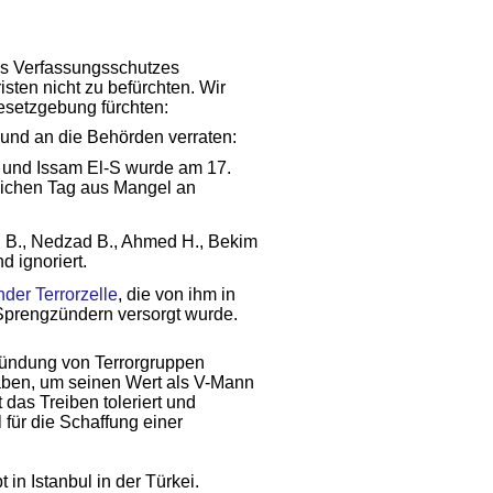
es Verfassungsschutzes
sten nicht zu befürchten. Wir
esetzgebung fürchten:
 und an die Behörden verraten:
. und Issam El-S wurde am 17.
eichen Tag aus Mangel an
id B., Nedzad B., Ahmed H., Bekim
 ignoriert.
der Terrorzelle
, die von ihm in
 Sprengzündern versorgt wurde.
ründung von Terror­gruppen
haben, um seinen Wert als V-Mann
das Treiben toleriert und
 für die Schaffung einer
in Istanbul in der Türkei.