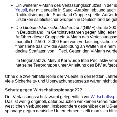
Ein weiterer V-Mann des Verfassungsschutzes in der 
Yousif
, der mittlerweile in Saudi-Arabien lebt und auch 
Radikalisierung der Sauerland Gruppe spielte. Außer
Erstarken salafistischer Gruppen in Deutschland beige
Die
Globale Islamische Medienfront
(GIMF) drohte 2007
in Deutschland. Im Gerichtsverfahren gegen Mitgliede
Anführer dieser Gruppe ein V-Mann des Verfassungss
monatlich 2.500 - 3.000 Euro vom Verfassungs­schutz
finanzierte das BfV die Ausbildung an Waffen in einem
deckte Straftaten von I. Peci. Gegen den V-Mann wurd
Im Gegensatz zu Melvüt Kar wurde Irfan Peci aktiv vo
hat seine Terrorgruppe unter Anleitung des BfV aufgeba
Ohne die zweifelhafte Rolle der V-Leute in den letzten Jahr
viele Sicherheits- und Überwachungsgesetze wären nicht d
Schutz gegen Wirtschaftsspionage???
Der Verfassungsschutz warnt gelegentlich vor
Wirtschaftssp
Das ist wenig originell, dafür brauchen wir keinen Geheimd
westlichen Verbündeten, insbesondere gegenüber der US-am
spionage gegen deutsche Unternehmen, stellt man sich blin