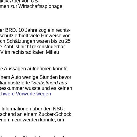
ktiv. Aber von US-
men zur Wirtschaftsspionage
er BRD. 10 Jahre zog ein rechts­
chutz erhielt viele Hinweise von
Nach Schätzungen waren bis zu 25
ahl ist nicht rekonstruierbar.
V im rechtsradikalen Milieu
hre Aussagen aufnehmen konnte.
einem Auto wenige Stunden bevor
iagnostizierte
"Selbstmord aus
iebeskummer wusste und es keinen
chwere Vorwürfe wegen
e Informationen über den NSU.
rraschend an einem Zucker-Schock
 genommern werden konnte, um