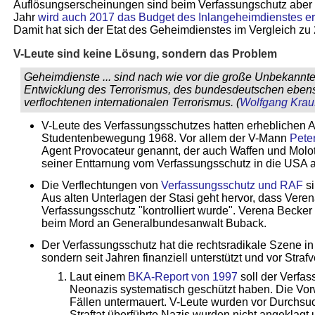
Auflösungserscheinungen sind beim Verfassungschutz aber n
Jahr
wird auch 2017 das Budget des Inlangeheimdienstes e
Damit hat sich der Etat des Geheimdienstes im Vergleich zu 
V-Leute sind keine Lösung, sondern das Problem
Geheimdienste ... sind nach wie vor die große Unbekannte
Entwicklung des Terrorismus, des bundesdeutschen ebens
verflochtenen internationalen Terrorismus. (
Wolfgang Krau
V-Leute des Verfassungsschutzes hatten erheblichen An
Studentenbewegung 1968. Vor allem der V-Mann
Pete
Agent Provocateur genannt, der auch Waffen und Molot
seiner Enttarnung vom Verfassungsschutz in die USA
Die Verflechtungen von
Verfassungsschutz und RAF
si
Aus alten Unterlagen der Stasi geht hervor, dass Vere
Verfassungs­schutz "kontrolliert wurde". Verena Becker
beim Mord an Generalbundesanwalt Buback.
Der Verfassungsschutz hat die rechtsradikale Szene in
sondern seit Jahren finanziell unterstützt und vor Straf
Laut einem
BKA-Report von 1997
soll der Verfas
Neonazis systematisch geschützt haben. Die Vor
Fällen untermauert. V-Leute wurden vor Durchsu
Straftat über­führte Nazis wurden nicht angeklagt u