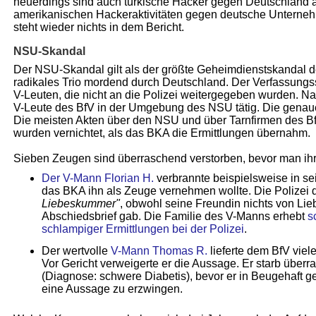
neuerdings sind auch türkische Hacker gegen Deutschland a
amerikanischen Hackeraktivitäten gegen deutsche Unterneh
steht wieder nichts in dem Bericht.
NSU-Skandal
Der NSU-Skandal gilt als der größte Geheimdienstskandal d
radikales Trio mordend durch Deutschland. Der Verfassungss
V-Leuten, die nicht an die Polizei weitergegeben wurden. 
V-Leute des BfV in der Umgebung des NSU tätig. Die genaue Z
Die meisten Akten über den NSU und über Tarnfirmen des Bf
wurden vernichtet, als das BKA die Ermittlungen übernahm.
Sieben Zeugen sind überraschend verstorben, bevor man i
Der V-Mann Florian H.
verbrannte beispielsweise in s
das BKA ihn als Zeuge vernehmen wollte. Die Polizei d
Liebes­kummer"
, obwohl seine Freundin nichts von L
Abschieds­brief gab. Die Familie des V-Manns erhebt
s
schlampiger Ermittlungen bei der Polizei
.
Der wertvolle
V-Mann Thomas R.
lieferte dem BfV viel
Vor Gericht verweigerte er die Aussage. Er starb übe
(Diagnose: schwere Diabetis), bevor er in Beugehaft
eine Aussage zu erzwingen.