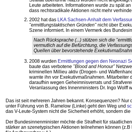
Leute arbeiteten. Informationen wurde zu spät an d
dass rechtsradikale Aktionen nicht mehr verhinde
2002 hat das
LKA Sachsen-Anhalt dem Verfassun
"ermittlungstaktischen Gründen"
nicht über Exek
Szene informiert. In einem Vermerk des Bundesin
Nach Rücksprache (...) stützen sich die "ermit
vermutlich auf die Befürchtung, die Verfassun
Quellen über bevorstehende Exekutivmaßnahm
2008 wurden
Ermittlungen gegen den Neonazi 
baute das verbotene
"Blood and Honour"
Netzwer
kriminellen Millieu aktiv (Drogen- und Waffenhan
warnte ihn vor Exekutivmaßnahmen. Mitarbeiter
daraufhin wegen Geheimnisverrats und Strafverei
Veranlassung des Innenministers Dr. Ingo Wolff w
Das ist seit mehreren Jahren bekannt. Konsequenzen? Nur 
unter Führung von B. Ramelow (Linke) geht den Weg und
sc
das V-Leute-System nicht die Sicherheit erhöht, sondern die
Der Bundesinnenminister möchte die Strafheit für staatlichen 
stärker an szenetypischen Aktionen teilnehmen können (z.B