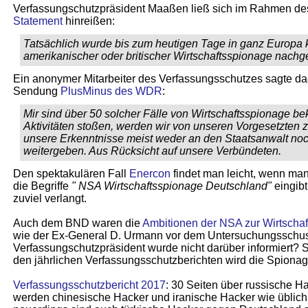
Verfassungschutzpräsident Maaßen ließ sich im Rahmen d
Statement
hinreißen:
Tatsächlich wurde bis zum heutigen Tage in ganz Europa k
amerikanischer oder britischer Wirtschaftsspionage nach
Ein anonymer Mitarbeiter des Verfassungsschutzes sagte da
Sendung
PlusMinus des WDR
:
Mir sind über 50 solcher Fälle von Wirtschaftsspionage be
Aktivitäten stoßen, werden wir von unseren Vorgesetzten z
unsere Erkenntnisse meist weder an den Staatsanwalt noc
weitergeben. Aus Rücksicht auf unsere Verbündeten.
Den spektakulären Fall
Enercon
findet man leicht, wenn ma
die Begriffe
" NSA Wirtschaftsspionage Deutschland"
eingibt
zuviel verlangt.
Auch dem BND waren die
Ambitionen der NSA zur Wirtschaf
wie der Ex-General D. Urmann vor dem Untersuchungsschus
Verfassungschutzpräsident wurde nicht darüber informiert? S
den jährlichen Verfassungsschutz­berichten wird die Spiona
Verfassungsschutzbericht 2017
: 30 Seiten über russische H
werden chinesische Hacker und iranische Hacker wie üblich