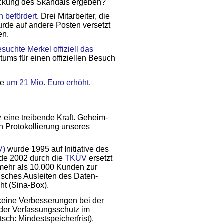
eckung des Skandals ergeben?
n befördert
. Drei Mitarbeiter, die
wurde auf andere Posten versetzt
en.
chte Merkel offiziell das
tums für einen offiziellen Besuch
de
um 21 Mio. Euro erhöht
.
 eine treibende Kraft. Geheim­
en Protokollierung unseres
V)
wurde 1995 auf Initiative des
de 2002 durch die
TKÜV
ersetzt
 mehr als 10.000 Kunden zur
isches Ausleiten des Daten­
ht (Sina-Box).
keine Verbesserungen bei der
t der Verfassungsschutz im
sch: Mindestspeicherfrist).