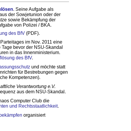
ulösen
. Seine Aufgabe als
 aus der Sowjetunion oder der
sätze sowie Bekämpfung der
fgabe von Polizei / BKA.
ung des BfV
(PDF).
 Parteitages im Nov. 2011 eine
 Tage bevor der NSU-Skandal
uren in das Innenministerium.
uflösung des BfV
.
fassungsschutz
und möchte statt
inrichten für Bestrebungen gegen
liche Kompetenzen).
aftliche Verantwortung e.V.
sequenz aus dem NSU-Skandal.
haos Computer Club die
ten und Rechtsstaatlichkeit
.
 bekämpfen
organisiert