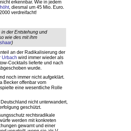
icht erkennbar. Wie in jedem
rhöht
, diesmal um 45 Mio. Euro.
2000 verdreifacht!
 in der Entstehung und
o wie des mit ihm
shaar
)
teil an der Radikalisierung der
r Urbach
wird immer wieder als
ow-Cocktails lieferte und nach
 abgeschoben wurde.
nd noch immer nicht aufgeklärt.
na Becker offenbar vom
 spielte eine wesentliche Rolle
 Deutschland nicht unterwandert,
verfolgung geschützt.
sungsschutz rechtsradikale
würfe werden mit konkreten
chungen gewarnt und einer
nd verurteilt, wenn sie als V-