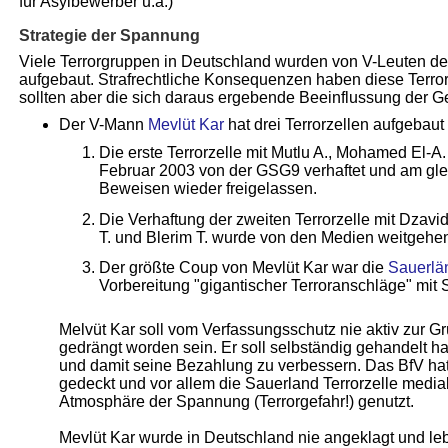
für Asylbewerber u.ä.)
Strategie der Spannung
Viele Terrorgruppen in Deutschland wurden von V-Leuten d
aufgebaut. Strafrechtliche Konsequenzen haben diese Terrori
sollten aber die sich daraus ergebende Beeinflussung der G
Der V-Mann
Mevlüt Kar
hat drei Terrorzellen aufgebaut
Die erste Terrorzelle mit Mutlu A., Mohamed El-A
Februar 2003 von der GSG9 verhaftet und am gl
Beweisen wieder freigelassen.
Die Verhaftung der zweiten Terrorzelle mit Dzav
T. und Blerim T. wurde von den Medien weitgehend
Der größte Coup von Mevlüt Kar war die
Sauerlän
Vorbereitung "gigantischer Terroranschläge" mit
Melvüt Kar soll vom Verfassungsschutz nie aktiv zur G
gedrängt worden sein. Er soll selbständig gehandelt 
und damit seine Bezahlung zu verbessern. Das BfV hat 
gedeckt und vor allem die Sauerland Terrorzelle medial
Atmosphäre der Spannung (Terrorgefahr!) genutzt.
Mevlüt Kar wurde in Deutschland nie angeklagt und lebt 