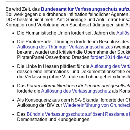
Es wird Zeit, das
Bundesamt für Verfassungsschutz aufz
Bollwerk gegen die drohende Infiltration feindlicher Agenten
DDR besteht nicht mehr. Anti-Spionage und Anti-Terror Ein
Korruption und Verfolgung von Sachbeschädigungen sind Au
Die Humanistische Union fordert seit Jahren die
Auflös
Die PiratenPartei Thüringen forderte im Beschluss des
Auflösung des Thüringer Verfassungsschutzes
(wenige
bekannt wurde) und kritisiert die Übernahme der Strukt
PiratenPartei Ortsverband Dresden
fordert 2014 die A
Die Linke in Hessen plädiert für die
Auflösung des Ver
dessen eine Informations- und Dokumentationsstelle e
die Verfassung (ohne V-Leute und ohne geheim­dienst
Das
Forum InformatikerInnen für Frieden und gesellsch
forderte die
Auflösung des Verfassungsschutz
als Kon
Als Konsequenz aus dem NSA-Skandal forderte der C
Auflösung der BfV zur
Wiedereinführung von Grundrech
Das
Bündnis Verfassungsschutz auflösen! Rassismus
Demonstration und Kundgebungen.