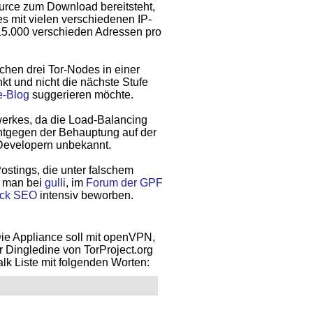
ource zum Download bereitsteht,
es mit vielen verschiedenen IP-
15.000 verschieden Adressen pro
chen drei Tor-Nodes in einer
kt und nicht die nächste Stufe
-Blog
suggerieren möchte.
werkes, da die Load-Balancing
Entgegen der Behauptung auf der
 Developern unbekannt.
ostings, die unter falschem
t man bei
gulli
, im
Forum der GPF
ack SEO
intensiv beworben.
ie Appliance soll mit openVPN,
r Dingledine von TorProject.org
k Liste mit folgenden Worten: