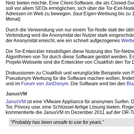
Netz bieten möchte. Eine Client-Software, die als Closed-S
soll vor allem SEOs ermöglichen, sich über die Tor-Exit-Nod
Adressen im Web zu bewegen. (laut Eigen-Werbung bis zu 
Monat)
Durch die Verwendung von nur einem Tor-Node statt der übli
Verbindung wird die Anonymität der Nutzer stark eingeschrän
der Anonymität erreicht, wie ein schnell aufgezogenes
Werbe
Die Tor-Entwickler missbilligen diese Nutzung des Tor-Netz
Algorithmen von Tor durch diese Software gestört werden. 
Projekt-Webseite sind die Entwickler von Cloakfish den Tor
Diskussionen zu Cloakfish und verunglückte Beispiele von P
Pseudonym Werbung für die Software machen wollen, finde
und im
Forum von JonDonym
. Die Software wird bei den
Bl
JanusVM
JanusVM
ist eine VMware Appliance für anonymes Surfen. D
Tor, Privoxy usw. eine Schlüssel-fertige Lösung bieten. Roge
kommentierte die JanusVM im Dezember 2011 auf der OR-Tal
"Probably has been unsafe to use for years."