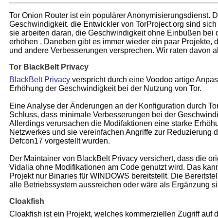
Tor Onion Router ist ein populärer Anonymisierungsdienst. De
Geschwindigkeit. die Entwickler von TorProject.org sind si
sie arbeiten daran, die Geschwindigkeit ohne Einbußen bei
erhöhen . Daneben gibt es immer wieder ein paar Projekte, 
und andere Verbesserungen versprechen. Wir raten davon ab
Tor BlackBelt Privacy
BlackBelt Privacy
verspricht durch eine Voodoo artige Anpas
Erhöhung der Geschwindigkeit bei der Nutzung von Tor.
Eine Analyse der Änderungen an der Konfiguration durch To
Schluss, dass minimale Verbesserungen bei der Geschwindig
Allerdings verursachen die Modifaktionen eine starke Erhöh
Netzwerkes und sie vereinfachen Angriffe zur Reduzierung de
Defcon17 vorgestellt wurden.
Der Maintainer von BlackBelt Privacy versichert, dass die or
Vidalia ohne Modifikationen am Code genutzt wird. Das kann
Projekt nur Binaries für WINDOWS bereitstellt. Die Bereitstell
alle Betriebssystem aussreichen oder wäre als Ergänzung si
Cloakfish
Cloakfish ist ein Projekt, welches kommerziellen Zugriff auf 