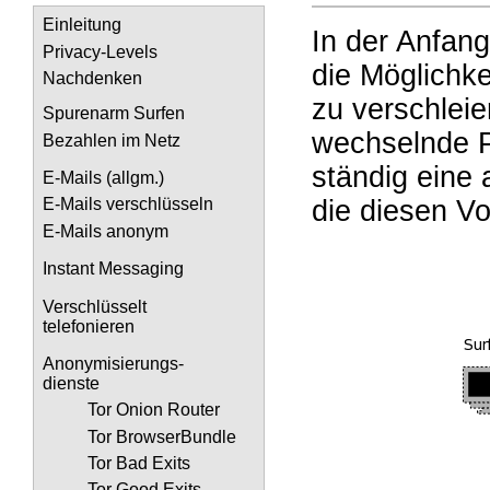
Einleitung
In der Anfan
Privacy-Levels
die Möglichke
Nachdenken
zu verschleie
Spurenarm Surfen
wechselnde P
Bezahlen im Netz
ständig eine 
E-Mails (allgm.)
die diesen V
E-Mails verschlüsseln
E-Mails anonym
Instant Messaging
Verschlüsselt
telefonieren
Anonymisierungs-
dienste
Tor Onion Router
Tor BrowserBundle
Tor Bad Exits
Tor Good Exits