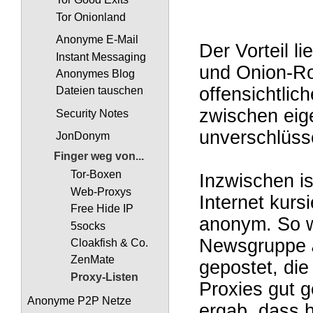
Tor Onionland
Anonyme E-Mail
Der Vorteil l
Instant Messaging
und Onion-Ro
Anonymes Blog
offensichtlic
Dateien tauschen
zwischen eig
Security Notes
unverschlüsse
JonDonym
Finger weg von...
Tor-Boxen
Inzwischen is
Web-Proxys
Internet kur
Free Hide IP
anonym. So w
5socks
Newsgruppe
Cloakfish & Co.
ZenMate
gepostet, di
Proxy-Listen
Proxies gut g
Anonyme P2P Netze
ergab, dass h