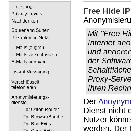
Einleitung
Free Hide IP
Privacy-Levels
Anonymisieru
Nachdenken
Spurenarm Surfen
Mit "Free Hi
Bezahlen im Netz
Internet an
E-Mails (allgm.)
und anderen
E-Mails verschlüsseln
der Software
E-Mails anonym
Schaltfläch
Instant Messaging
Proxy-Serve
Verschlüsselt
Ihren Rechn
telefonieren
Anonymisierungs-
Der
Anoynymi
dienste
Dienst nicht 
Tor Onion Router
Tor BrowserBundle
Nutzer könne
Tor Bad Exits
werden. Der D
Tor Good Exits